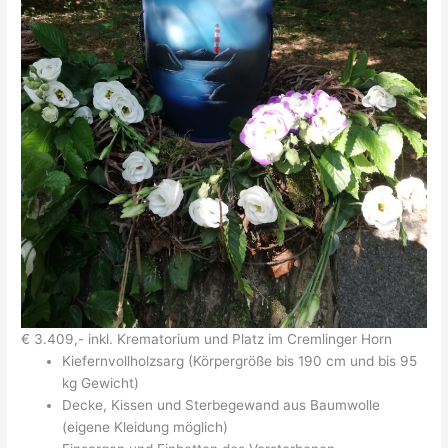
€ 3.409,- inkl. Krematorium und Platz im Cremlinger Horn
Kiefernvollholzsarg (Körpergröße bis 190 cm und bis 95
kg Gewicht)
Decke, Kissen und Sterbegewand aus Baumwolle
(eigene Kleidung möglich)