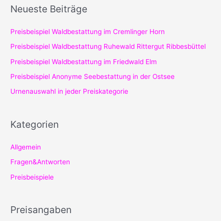
Neueste Beiträge
h
e
Preisbeispiel Waldbestattung im Cremlinger Horn
n
Preisbeispiel Waldbestattung Ruhewald Rittergut Ribbesbüttel
n
Preisbeispiel Waldbestattung im Friedwald Elm
a
Preisbeispiel Anonyme Seebestattung in der Ostsee
c
Urnenauswahl in jeder Preiskategorie
h
:
Kategorien
Allgemein
Fragen&Antworten
Preisbeispiele
Preisangaben